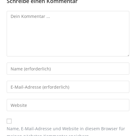
Schreibe einen Kommentar
Kommentieren
Gib
deinen
Namen
Gib
oder
deine
Benutzernamen
E-
Gib
zum
Mail-
deine
Kommentieren
Adresse
Website-
ein
zum
URL
Name, E-Mail-Adresse und Website in diesem Browser für
Kommentieren
ein